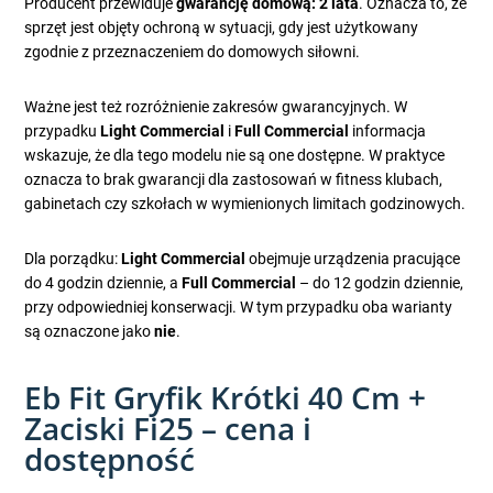
Producent przewiduje
gwarancję domową: 2 lata
. Oznacza to, że
sprzęt jest objęty ochroną w sytuacji, gdy jest użytkowany
zgodnie z przeznaczeniem do domowych siłowni.
Ważne jest też rozróżnienie zakresów gwarancyjnych. W
przypadku
Light Commercial
i
Full Commercial
informacja
wskazuje, że dla tego modelu nie są one dostępne. W praktyce
oznacza to brak gwarancji dla zastosowań w fitness klubach,
gabinetach czy szkołach w wymienionych limitach godzinowych.
Dla porządku:
Light Commercial
obejmuje urządzenia pracujące
do 4 godzin dziennie, a
Full Commercial
– do 12 godzin dziennie,
przy odpowiedniej konserwacji. W tym przypadku oba warianty
są oznaczone jako
nie
.
Eb Fit Gryfik Krótki 40 Cm +
Zaciski Fi25 – cena i
dostępność